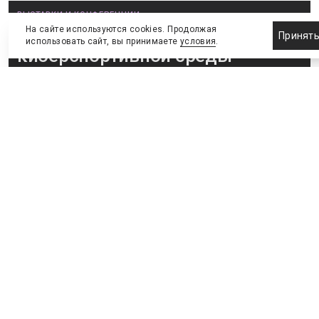
ВЫСТАВКИ И КОНФЕРЕНЦИИ
На сайте используются cookies. Продолжая
Объявлена программа
Принят
использовать сайт, вы принимаете
условия
.
киберспортивной среды
Деловые встречи в онлайне продолжаются! Уже
16 декабря СБК проведёт онлайн-вебинар «Бизнес
на киберспорте», посвящённый киберспортивной
индустрии
7 декабря 2020