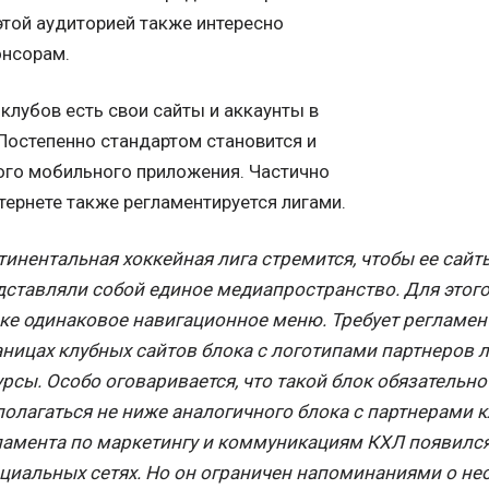
этой аудиторией также интересно
онсорам.
х клубов есть свои сайты и аккаунты в
Постепенно стандартом становится и
ого мобильного приложения. Частично
тернете также регламентируется лигами.
тинентальная хоккейная лига стремится, чтобы ее сайт
дставляли собой единое медиапространство. Для этого
ке одинаковое навигационное меню. Требует регламент
аницах клубных сайтов блока с логотипами партнеров л
урсы. Особо оговаривается, что такой блок обязательн
полагаться не ниже аналогичного блока с партнерами к
ламента по маркетингу и коммуникациям КХЛ появился 
оциальных сетях. Но он ограничен напоминаниями о н