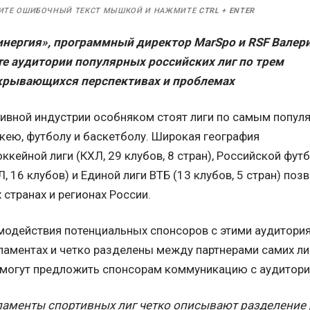
ИТЕ ОШИБОЧНЫЙ ТЕКСТ МЫШКОЙ И НАЖМИТЕ
CTRL
+
ENTER
нергия», программный директор MarSpo и RSF Валер
те аудитории популярных российских лиг по трем
крывающихся перспективах и проблемах
тивной индустрии особняком стоят лиги по самым попу
кею, футболу и баскетболу. Широкая география
ккейной лиги (КХЛ, 29 клубов, 8 стран), Российской фут
, 16 клубов) и Единой лиги ВТБ (13 клубов, 5 стран) по
 странах и регионах России.
одействия потенциальных спонсоров с этими аудитори
аментах и четко разделены между партнерами самих лиг
 могут предложить спонсорам коммуникацию с аудиторие
ламенты спортивных лиг четко описывают разделени