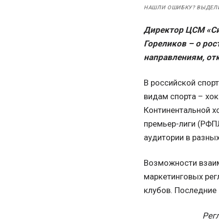
НАШЛИ ОШИБКУ? ВЫДЕЛ
Директор ЦСМ «Си
Гореликов – о рос
направлениям, от
В российской спор
видам спорта – хок
Континентальной хо
премьер-лиги (РФПЛ
аудитории в разных
Возможности взаим
маркетинговых регл
клубов. Последние
Рег