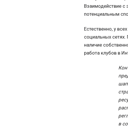
Взаимодействие с 
потенциальным сп
Естественно, у все
социальных сетях. 
наличие собственн
работа клубов в Ин
Кон
пре
шап
стр
рес
рас
рег
в с