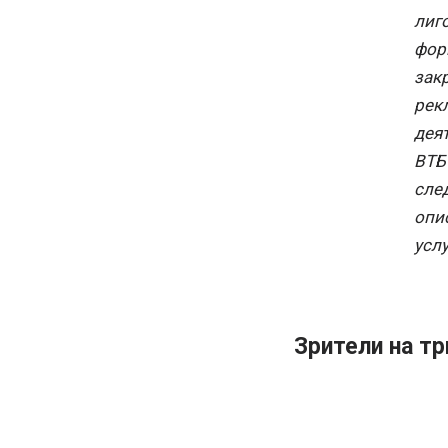
лиго
фор
зак
рек
дея
ВТБ
сле
опи
услу
Зрители на тр