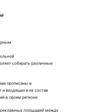
ий
лярным
больной
зволяет собирать различные
ями прописаны в
 и входящих в их состав
й в своем регионе.
е рекламных площадей между