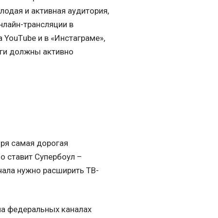
лодая и активная аудитория,
нлайн-трансляции в
а YouТube и в «Инстаграме»,
лиги должны активно
зря самая дорогая
о ставит Супербоул –
чала нужно расширить ТВ-
на федеральных каналах