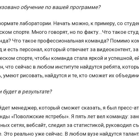
низовано обучение по вашей программе?
ормате лаборатории. Начать можно, к примеру, со студе
ском спорте. Много говорят, но по факту...Что такое сту
нда? Что такое профессиональная команда? Помимо ком
д и есть персонал, который отвечает за видеоконтент, 
ческом спорте, чтобы команда стала яркой и успешной, е
ен, что сейчас в любом институте найдутся ребята, кото
 умеют рисовать, найдутся и те, кто сможет их объедини
и будет в результате?
йдет менеджер, который сможет сказать, я был пресс-ат
нды «Поволжские ястребы». Я пять лет вел команду: з
ных сетях, вебсайт, следил за статистикой, руководил 
. Это реально уже сейчас. В любом вузе найдутся талан