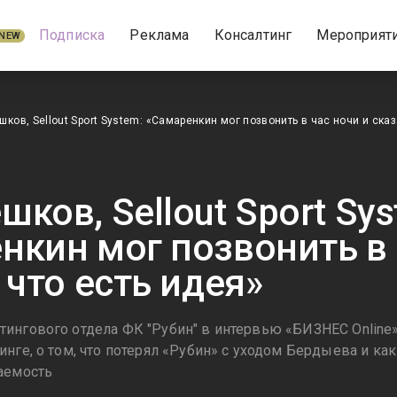
Подписка
Реклама
Консалтинг
Мероприят
NEW
ков, Sellout Sport System: «Самаренкин мог позвонить в час ночи и сказ
ков, Sellout Sport Sys
нкин мог позвонить в 
 что есть идея»
ингового отдела ФК "Рубин" в интервью «БИЗНЕС Online»
инге, о том, что потерял «Рубин» с уходом Бердыева и к
аемость