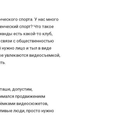
нческого спорта. У нас много
денческий спорт? Что такое
анды есть какой-то клуб,
за связи с общественностью
й нужно лицо и тыл в виде
рые увлекаются видеосъемкой,
ть.
таше, допустим,
анимался продвижением
съёмками видеосюжетов,
тливые люди, просто нужно