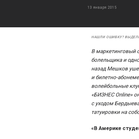
13 января 2015
НАШЛИ ОШИБКУ? ВЫДЕЛ
В маркетинговый о
болельщика и одно
назад Мешков ушел
и билетно-абонеме
волейбольные клуб
«БИЗНЕС Online» он
с уходом Бердыева
татуировки на соб
«В Америке студе