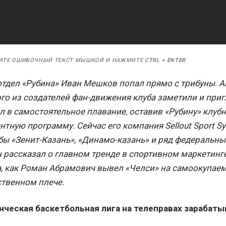
ИТЕ ОШИБОЧНЫЙ ТЕКСТ МЫШКОЙ И НАЖМИТЕ
CTRL
+
ENTER
тдел «Рубина» Иван Мешков попал прямо с трибуны. А
го из создателей фан-движения клуба заметили и пригл
 в самостоятельное плавание, оставив «Рубину» клубн
нтную программу. Сейчас его компания Sellout Sport S
ы «Зенит-Казань», «Динамо-казань» и ряд федеральны
 рассказал о главном тренде в спортивном маркетинге,
, как Роман Абрамович вывел «Челси» на самоокупаем
ственном плече.
нческая баскетбольная лига на телеправах зарабат