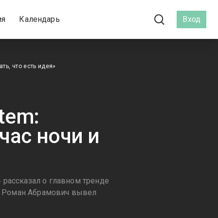
ия
Календарь
Вход
ать, что есть идея»
tem:
час ночи и
 рассказал о главном тренде
ак Роман Абрамович вывел