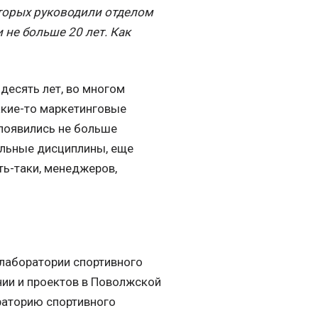
оторых руководили отделом
 не больше 20 лет. Как
десять лет, во многом
акие-то маркетинговые
и появились не больше
дельные дисциплины, еще
ть-таки, менеджеров,
 лаборатории спортивного
нии и проектов в Поволжской
раторию спортивного