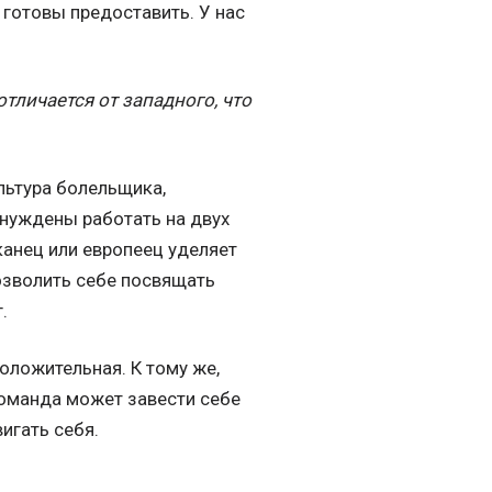
 готовы предоставить. У нас
тличается от западного, что
ультура болельщика,
вынуждены работать на двух
канец или европеец уделяет
озволить себе посвящать
.
оложительная. К тому же,
оманда может завести себе
игать себя.