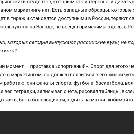
привлекать студентов, которым это интересно, и давать 
вном маркетинге нет. Есть западные образцы, которые з
ят в тираж и становятся доступными в России, теряют св
пользуются на Западе, не всегда применимы здесь, в Ро
ки, которых сегодня выпускают российские вузы, не по
етинга?
ый момент — приставка «спортивный». Спорт для этого 
есте с маркетингом, он должен появиться в его жизни чут
кем работаю, они фанаты спорта: футбола, баскетбола, во
ве вел тетрадки, записывал счёта, рисовал таблицы, вкле
до жить, быть болельщиком, ходить на матчи любимой к