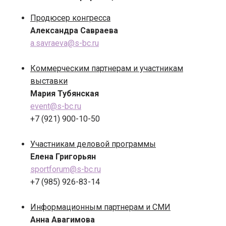
Продюсер конгресса
Александра Савраева
a.savraeva@s-bc.ru
Коммерческим партнерам и участникам
выставки
Мария Тубянская
event@s-bc.ru
+7 (921) 900-10-50
Участникам деловой программы
Елена Григорьян
sportforum@s-bc.ru
+7 (985) 926-83-14
Информационным партнерам и СМИ
Анна Авагимова