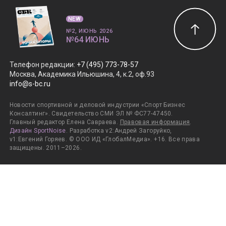
NEW
№2, ИЮНЬ 2026
№64 ИЮНЬ
Телефон редакции
:
+7 (495) 773-78-57
Москва, Академика Ильюшина, 4, к.2, оф.93
info@s-bc.ru
Новости спортивной и деловой индустрии «Спорт Бизнес
Консалтинг». Свидетельство СМИ ЭЛ № ФС77-47450.
Главный редактор Елена Савраева.
Правовая информация
.
Дизайн SportNoise
. Разработка v2:Андрей Загоруйко,
v1:Евгений Горяев. © ООО ИД «ГлобалМедиа». +16. Все права
защищены. 2011–2026.