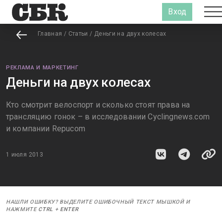
Вход
Главная
/
Статьи
/
Деньги на двух колесах
РЕКЛАМА И МАРКЕТИНГ
Деньги на двух колесах
Кто смотрит велоспорт и сколько стоят права на
трансляцию гонок – в исследовании Cyclingnews.com
и компании Repucom
1 июля 2013
НАШЛИ ОШИБКУ? ВЫДЕЛИТЕ ОШИБОЧНЫЙ ТЕКСТ МЫШКОЙ И
НАЖМИТЕ
CTRL
+
ENTER