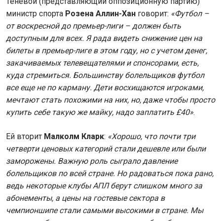
Теневой (представляющий оппозиционную партию)
министр спорта
Розена Аллин-Хан
говорит:
«Футбол –
от воскресной до премьер-лиги – должен быть
доступным для всех. Я рада видеть снижение цен на
билеты в премьер-лиге в этом году, но с учетом денег,
закачиваемых телевещателями и спонсорами, есть,
куда стремиться. Большинству болельщиков футбол
все еще не по карману. Дети восхищаются игроками,
мечтают стать похожими на них, но, даже чтобы просто
купить себе такую же майку, надо заплатить £40»
.
Ей вторит
Малколм Кларк
:
«Хорошо, что почти три
четверти ценовых категорий стали дешевле или были
заморожены. Важную роль сыграло давление
болельщиков по всей стране. Но радоваться пока рано,
ведь некоторые клубы АПЛ берут слишком много за
абонементы, а цены на гостевые сектора в
чемпионшипе стали самыми высокими в стране. Мы