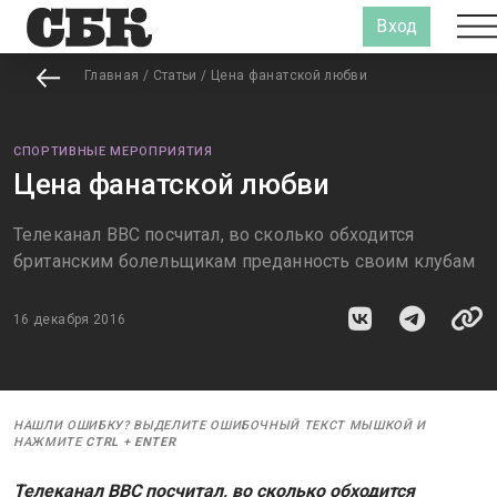
Вход
Главная
/
Статьи
/
Цена фанатской любви
СПОРТИВНЫЕ МЕРОПРИЯТИЯ
Цена фанатской любви
Телеканал BBC посчитал, во сколько обходится
британским болельщикам преданность своим клубам
16 декабря 2016
НАШЛИ ОШИБКУ? ВЫДЕЛИТЕ ОШИБОЧНЫЙ ТЕКСТ МЫШКОЙ И
НАЖМИТЕ
CTRL
+
ENTER
Телеканал BBC посчитал, во сколько обходится