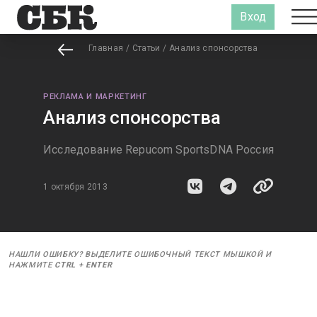
Вход
Главная
/
Статьи
/
Анализ спонсорства
РЕКЛАМА И МАРКЕТИНГ
Анализ спонсорства
Исследование Repucom SportsDNA Россия
1 октября 2013
НАШЛИ ОШИБКУ? ВЫДЕЛИТЕ ОШИБОЧНЫЙ ТЕКСТ МЫШКОЙ И
НАЖМИТЕ
CTRL
+
ENTER