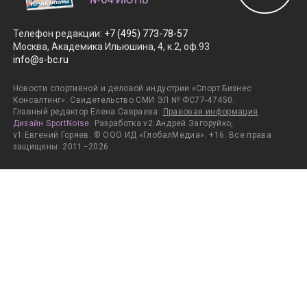
Телефон редакции
:
+7 (495) 773-78-57
Москва, Академика Ильюшина, 4, к.2, оф.93
info@s-bc.ru
Новости спортивной и деловой индустрии «Спорт Бизнес
Консалтинг». Свидетельство СМИ ЭЛ № ФС77-47450.
Главный редактор Елена Савраева.
Правовая информация
.
Дизайн SportNoise
. Разработка v2:Андрей Загоруйко,
v1:Евгений Горяев. © ООО ИД «ГлобалМедиа». +16. Все права
защищены. 2011–2026.