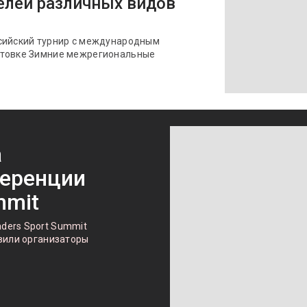
елей различных видов
сийский турнир с международным
отовке Зимние межрегиональные
а
ференции
mmit
ders Sport Summit
явили организаторы