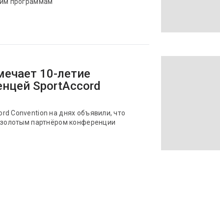
ким программам
мечает 10-летие
енцей SportAccord
d Convention на днях объявили, что
т золотым партнёром конференции