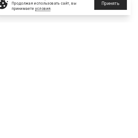
Принять
Продолжая использовать сайт, вы
принимаете
условия
.
е сооружения
тинг
Технологии
Голос рынка
70