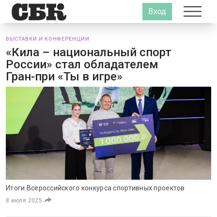
Вход
ВЫСТАВКИ И КОНФЕРЕНЦИИ
«Кила – национальный спорт
России» стал обладателем
Гран-при «Ты в игре»
Итоги Всероссийского конкурса спортивных проектов
8 июля 2025