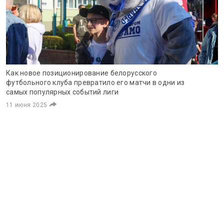
Как новое позиционирование белорусского
футбольного клуба превратило его матчи в одни из
самых популярных событий лиги
11 июня 2025