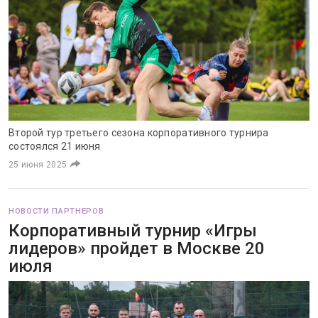
Второй тур третьего сезона корпоративного турнира
состоялся 21 июня
25 июня 2025
НОВОСТИ ПАРТНЕРОВ
Корпоративный турнир «Игры
лидеров» пройдет в Москве 20
июля