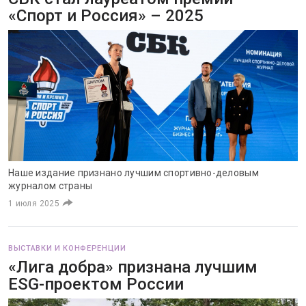
«Спорт и Россия» – 2025
Наше издание признано лучшим спортивно-деловым
журналом страны
1 июля 2025
ВЫСТАВКИ И КОНФЕРЕНЦИИ
«Лига добра» признана лучшим
ESG-проектом России