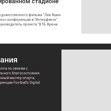
ированном стадионе
удожественного фильма "Лев Яшин.
ресс-конференции в "Интерфаксе"
руководитель проекта "ВТБ Арена
лания
нта по связям с
ьного благосостояния
нный мастер спорта,
нции Football’s Digital