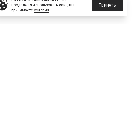
На сайте используются cookies.
Принять
Продолжая использовать сайт, вы
принимаете
условия
.
е сооружения
тинг
Технологии
Голос рынка
192