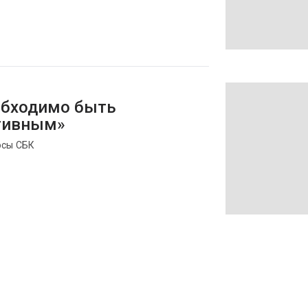
обходимо быть
тивным»
осы СБК