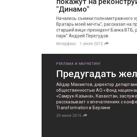
покажут на реконстру
"Динамо"
Начались съемки полнометражного х
Вратарь моей мечты", рассказал на п
старший вице-президент Банка ВТБ, 
парк" Андрей Перегудов
Интерфакс
1 июля 2015
РЕКЛАМА И МАРКЕТИНГ
Предугадать же
Айдар Махметов, директор департаме
общественностью АО «Фонд национал
«Самрук-Казына», Казахстан, заслуже
рассказывает о впечатлениях с конфере
Transformation в Берлине
29 июня 2015