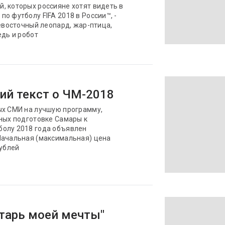
, которых россияне хотят видеть в
о футболу FIFA 2018 в России™, -
невосточный леопард, жар-птица,
едь и робот
ий текст о ЧМ-2018
ых СМИ на лучшую программу,
нных подготовке Самары к
болу 2018 года объявлен
Начальная (максимальная) цена
рублей
тарь моей мечты"