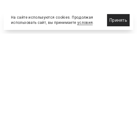
На сайте используются cookies. Продолжая
Принять
использовать сайт, вы принимаете
условия
.
Назначения и отставки
Выставки и конференции
Новости партнеров
Право
Спортивные сооружения
Соглашения и сделки
Спортивные мероприятия
Образование и карьера
Реклама и маркетинг
Технологии
Инвестиции и финансы
Управленческие решения