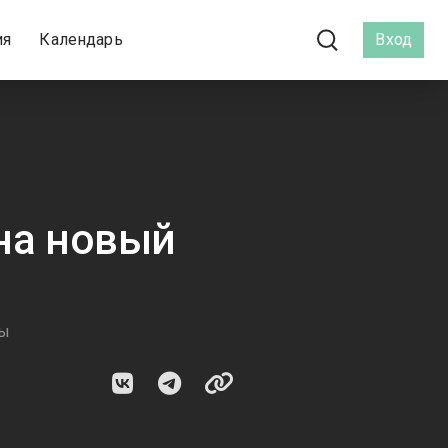
ия
Календарь
Вход
 на новый
мы