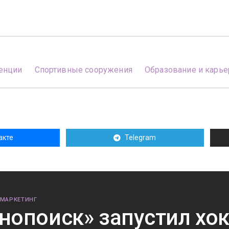
енции
Спортивные сооружения
Образование и карье
акте
Telegram
 МАРКЕТИНГ
нопоиск» запустил хо