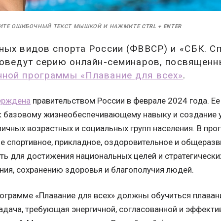
ИТЕ ОШИБОЧНЫЙ ТЕКСТ МЫШКОЙ И НАЖМИТЕ
CTRL
+
ENTER
ых видов спорта России (ФВВСР) и «СБК. С
роведут серию онлайн-семинаров, посвященн
ной программы «Плавание для всех»
.
ерждена
правительством России в феврале 2024 года. Ее
к базовому жизнеобеспечивающему навыку и создание у
личных возрастных и социальных групп населения. В пр
е спортивное, прикладное, оздоровительное и общеразв
ть для достижения национальных целей и стратегически
ния, сохранению здоровья и благополучия людей.
рограмме «Плавание для всех» должны обучиться плавани
адача, требующая энергичной, согласованной и эффекти