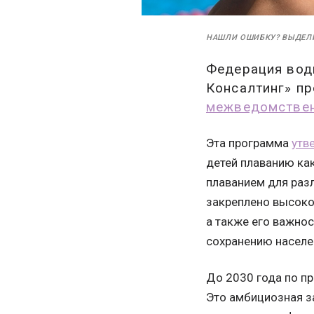
НАШЛИ ОШИБКУ? ВЫДЕЛ
Федерация водн
Консалтинг» п
межведомствен
Эта программа
утв
детей плаванию ка
плаванием для раз
закреплено высоко
а также его важнос
сохранению населе
До 2030 года по п
Это амбициозная з