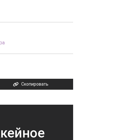
ра
Скопировать
ккейное