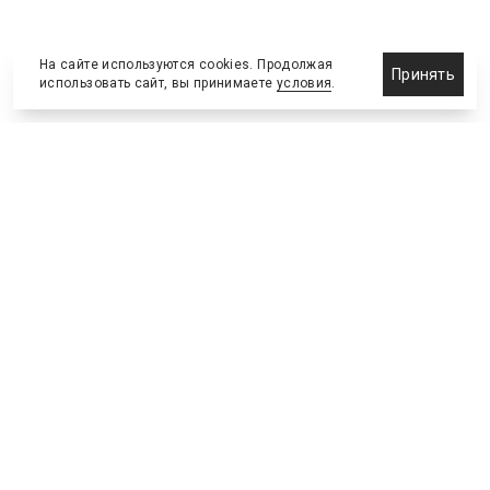
На сайте используются cookies. Продолжая
Принять
использовать сайт, вы принимаете
условия
.
Новости
Бизнес-клуб
О холдинге
Команда
NEW
№2, ИЮНЬ 2026
№64 ИЮНЬ
Телефон редакции
:
+7 (495) 773-78-57
Москва, Академика Ильюшина, 4, к.2, оф.93
info@s-bc.ru