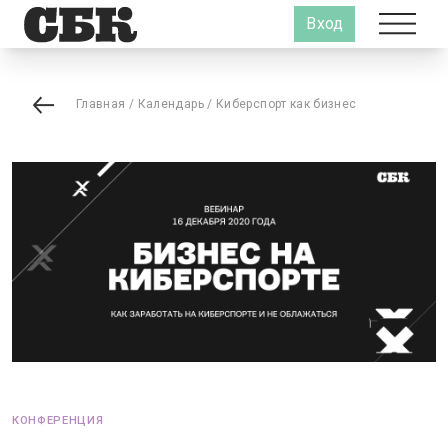
Вход
Главная
/
Календарь
/
Киберспорт как бизнес
КОНФЕРЕНЦИЯ