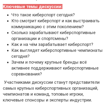
Ключевые темы дискуссии:
Что такое киберспорт сегодня?
Кто смотрит киберспорт и как выстраивать
коммуникацию с этим поколением?
Сколько зарабатывают киберспортивные
организации и спортсмены?
Как и на чём зарабатывает киберспорт?
Как выглядят киберспортивные чемпионаты
сегодня?
Зачем и почему крупные бренды всё
активнее поддерживают киберспортивные
соревнования?
Участниками дискуссии станут представители
самых крупных киберспортивных организаций,
чемпионатов и команд, топовые игроки,
ключевые спонсоры и эксперты индустрии.