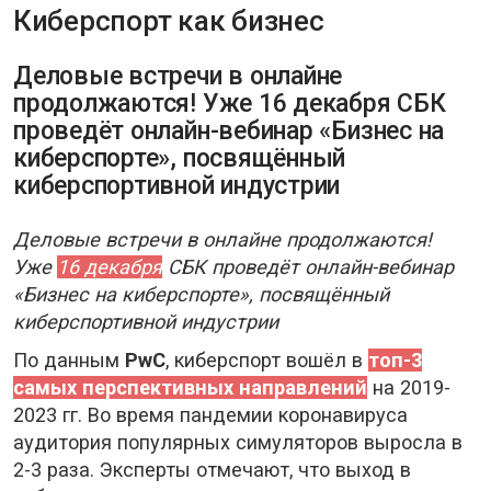
Киберспорт как бизнес
Деловые встречи в онлайне
продолжаются! Уже 16 декабря СБК
проведёт онлайн-вебинар «Бизнес на
киберспорте», посвящённый
киберспортивной индустрии
Деловые встречи в онлайне продолжаются!
Уже
16 декабря
СБК проведёт онлайн-вебинар
«Бизнес на киберспорте», посвящённый
киберспортивной индустрии
По данным
PwC
, киберспорт вошёл в
топ-3
самых перспективных направлений
на 2019-
2023 гг. Во время пандемии коронавируса
аудитория популярных симуляторов выросла в
2-3 раза. Эксперты отмечают, что выход в