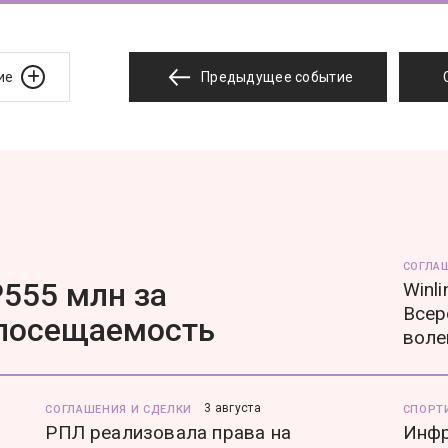
ие
Предыдущее событие
СОГЛА
555 млн за
Winl
Всер
 посещаемость
воле
3 августа
СОГЛАШЕНИЯ И СДЕЛКИ
СПОРТ
РПЛ реализовала права на
Инфр