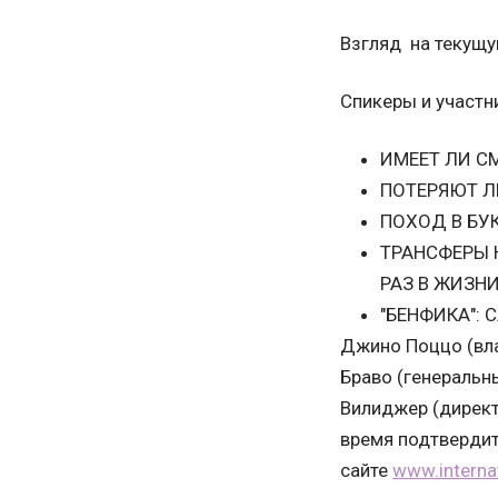
Взгляд на текущу
Спикеры и участн
ИМЕЕТ ЛИ С
ПОТЕРЯЮТ Л
ПОХОД В БУ
ТРАНСФЕРЫ 
РАЗ В ЖИЗН
"БЕНФИКА":
Джино Поццо (вла
Браво (генеральн
Вилиджер (директ
время подтвердит
сайте
www.interna