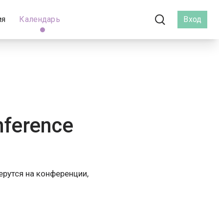
ия
Календарь
Вход
nference
ерутся на конференции,