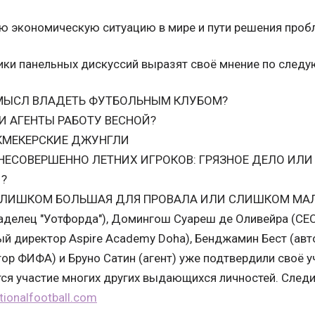
ю экономическую ситуацию в мире и пути решения про
ики панельных дискуссий выразят своё мнение по след
МЫСЛ ВЛАДЕТЬ ФУТБОЛЬНЫМ КЛУБОМ?
И АГЕНТЫ РАБОТУ ВЕСНОЙ?
КМЕКЕРСКИЕ ДЖУНГЛИ
НЕСОВЕРШЕННО ЛЕТНИХ ИГРОКОВ: ГРЯЗНОЕ ДЕЛО ИЛ
И?
 СЛИШКОМ БОЛЬШАЯ ДЛЯ ПРОВАЛА ИЛИ СЛИШКОМ МА
делец "Уотфорда"), Домингош Суареш де Оливейра (CEO 
ый директор Aspire Academy Doha), Бенджамин Бест (авт
ор ФИФА) и Бруно Сатин (агент) уже подтвердили своё у
ся участие многих других выдающихся личностей. Следит
tionalfootball.com