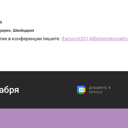
4
Цюрих, Швейцария
тие в конференции пишите:
ifazurich2014@
internationalf
абря
ДОБАВИТЬ В
GOOGLE