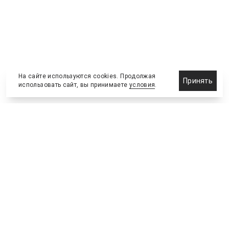
На сайте используются cookies. Продолжая
Принять
использовать сайт, вы принимаете
условия
.
Назначения и отставки
Выставки и конференции
Новости партнеров
Право
Спортивные сооружения
Соглашения и сделки
Спортивные мероприятия
Образование и карьера