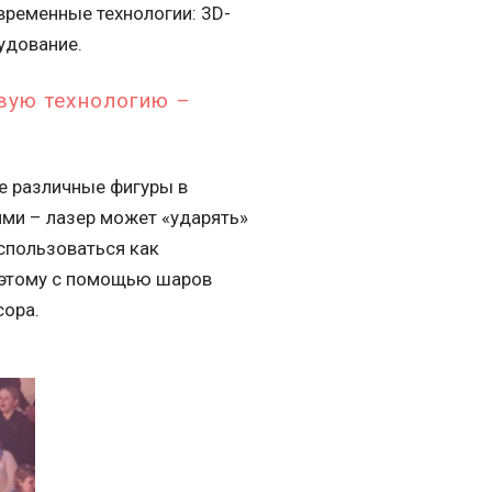
временные технологии: 3D-
удование.
вую технологию –
е различные фигуры в
гими – лазер может «ударять»
использоваться как
оэтому с помощью шаров
сора.