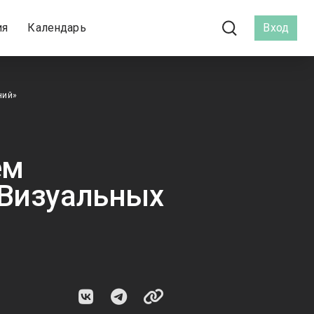
ия
Календарь
Вход
ний»
ем
 Визуальных