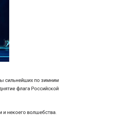
ды сильнейших по зимним
днятие флага Российской
и и некоего волшебства.